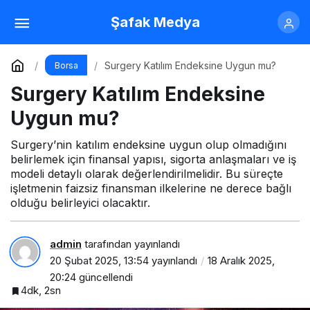
Yatırımcılar İçin YGYO Katılım Endeksine
Şafak Medya
Uygun mu?
Yorum Yap
Paylaş
Surgery Katılım Endeksine Uygun mu?
Borsa
Surgery Katılım Endeksine
Uygun mu?
Surgery’nin katılım endeksine uygun olup olmadığını
belirlemek için finansal yapısı, sigorta anlaşmaları ve iş
modeli detaylı olarak değerlendirilmelidir. Bu süreçte
işletmenin faizsiz finansman ilkelerine ne derece bağlı
olduğu belirleyici olacaktır.
admin
tarafından yayınlandı
20 Şubat 2025, 13:54
yayınlandı
18 Aralık 2025,
20:24
güncellendi
4dk, 2sn