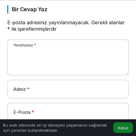
Bir Cevap Yaz
E-posta adresiniz yayınlanmayacak.
Gerekli alanlar
*
ile işaretlenmişlerdir
Yorumunuz
*
Adınız
*
E-Posta
*
Bu web sitesinde en iyi deneyimi yaşamanızı sağlamak
Kabul
için çerezler kullanılmaktadır.
Bir dahaki sefere yorum yaptığımda kullanılmak