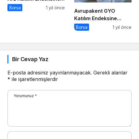
Uygun mu?
Borsa
1 yıl önce
Avrupakent GYO
Katılım Endeksine
Uygun mu?
Borsa
1 yıl önce
Bir Cevap Yaz
E-posta adresiniz yayınlanmayacak.
Gerekli alanlar
*
ile işaretlenmişlerdir
Yorumunuz
*