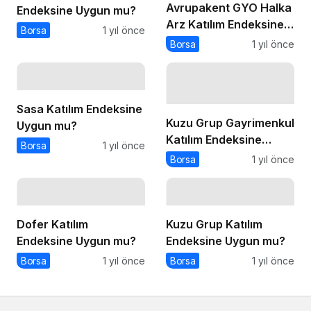
Avrupakent GYO Halka
Endeksine Uygun mu?
Arz Katılım Endeksine
Borsa
1 yıl önce
Uygun mu?
Borsa
1 yıl önce
Sasa Katılım Endeksine
Kuzu Grup Gayrimenkul
Uygun mu?
Katılım Endeksine
Borsa
1 yıl önce
Uygun mu?
Borsa
1 yıl önce
Dofer Katılım
Kuzu Grup Katılım
Endeksine Uygun mu?
Endeksine Uygun mu?
Borsa
1 yıl önce
Borsa
1 yıl önce