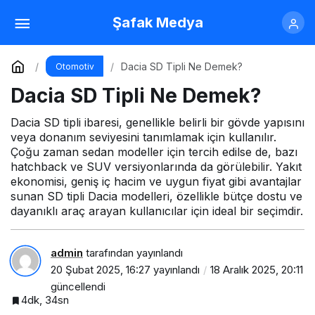
CVVT Motor Ne Demek?
Şafak Medya
Yorum Yap
Paylaş
Dacia SD Tipli Ne Demek?
Otomotiv
Dacia SD Tipli Ne Demek?
Dacia SD tipli ibaresi, genellikle belirli bir gövde yapısını
veya donanım seviyesini tanımlamak için kullanılır.
Çoğu zaman sedan modeller için tercih edilse de, bazı
hatchback ve SUV versiyonlarında da görülebilir. Yakıt
ekonomisi, geniş iç hacim ve uygun fiyat gibi avantajlar
sunan SD tipli Dacia modelleri, özellikle bütçe dostu ve
dayanıklı araç arayan kullanıcılar için ideal bir seçimdir.
admin
tarafından yayınlandı
20 Şubat 2025, 16:27
yayınlandı
18 Aralık 2025, 20:11
güncellendi
4dk, 34sn