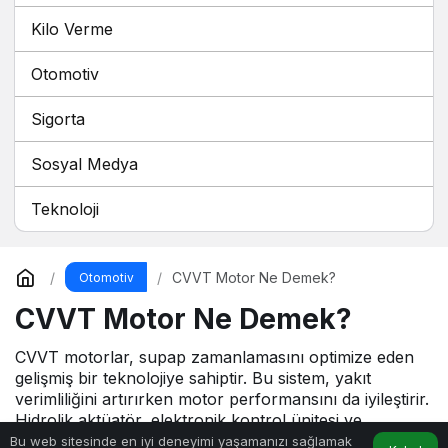
Kilo Verme
Otomotiv
Sigorta
Sosyal Medya
Teknoloji
CVVT Motor Ne Demek?
Otomotiv
CVVT Motor Ne Demek?
CVVT motorlar, supap zamanlamasını optimize eden
gelişmiş bir teknolojiye sahiptir. Bu sistem, yakıt
verimliliğini artırırken motor performansını da iyileştirir.
Hidrolik aktüatör, elektronik kontrol ünitesi ve
eksantrik mili zamanlama mekanizması gibi bileşenler
Bu web sitesinde en iyi deneyimi yaşamanızı sağlamak