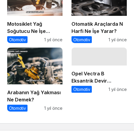
Motosiklet Yağ
Otomatik Araçlarda N
Soğutucu Ne İşe
Harfi Ne İşe Yarar?
Yarar?
Otomotiv
1 yıl önce
Otomotiv
1 yıl önce
Opel Vectra B
Eksantrik Devir
Sensörü Ne İşe Yarar?
Otomotiv
1 yıl önce
Arabanın Yağ Yakması
Ne Demek?
Otomotiv
1 yıl önce