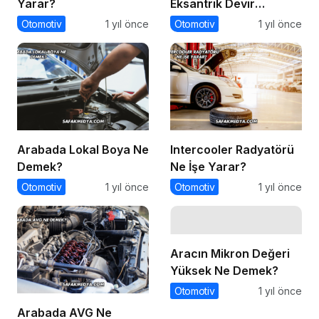
Yarar?
Eksantrik Devir
Sensörü Ne İşe Yarar?
Otomotiv
1 yıl önce
Otomotiv
1 yıl önce
Arabada Lokal Boya Ne
Intercooler Radyatörü
Demek?
Ne İşe Yarar?
Otomotiv
1 yıl önce
Otomotiv
1 yıl önce
Aracın Mikron Değeri
Yüksek Ne Demek?
Otomotiv
1 yıl önce
Arabada AVG Ne