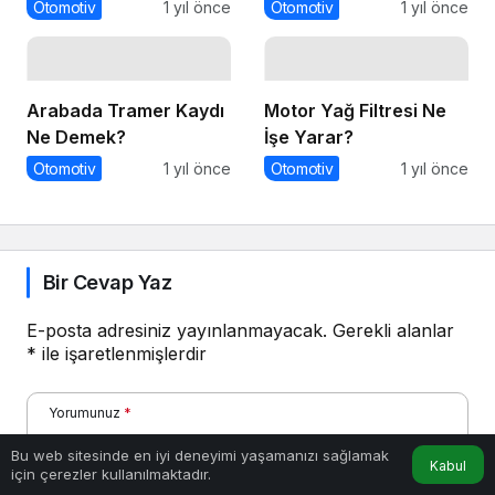
Otomotiv
1 yıl önce
Otomotiv
1 yıl önce
Arabada Tramer Kaydı
Motor Yağ Filtresi Ne
Ne Demek?
İşe Yarar?
Otomotiv
1 yıl önce
Otomotiv
1 yıl önce
Bir Cevap Yaz
E-posta adresiniz yayınlanmayacak.
Gerekli alanlar
*
ile işaretlenmişlerdir
Yorumunuz
*
Bu web sitesinde en iyi deneyimi yaşamanızı sağlamak
Kabul
için çerezler kullanılmaktadır.