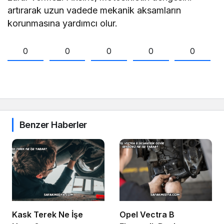
artırarak uzun vadede mekanik aksamların
korunmasına yardımcı olur.
0
0
0
0
0
Benzer Haberler
Kask Terek Ne İşe
Opel Vectra B