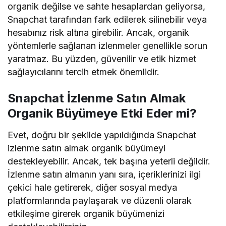
organik değilse ve sahte hesaplardan geliyorsa,
Snapchat tarafından fark edilerek silinebilir veya
hesabınız risk altına girebilir. Ancak, organik
yöntemlerle sağlanan izlenmeler genellikle sorun
yaratmaz. Bu yüzden, güvenilir ve etik hizmet
sağlayıcılarını tercih etmek önemlidir.
Snapchat İzlenme Satın Almak
Organik Büyümeye Etki Eder mi?
Evet, doğru bir şekilde yapıldığında Snapchat
izlenme satın almak organik büyümeyi
destekleyebilir. Ancak, tek başına yeterli değildir.
İzlenme satın almanın yanı sıra, içeriklerinizi ilgi
çekici hale getirerek, diğer sosyal medya
platformlarında paylaşarak ve düzenli olarak
etkileşime girerek organik büyümenizi