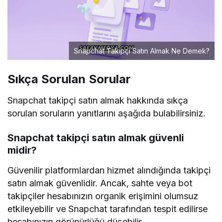
Snapchat Takipçi Satın Almak Ne Demek?
Sıkça Sorulan Sorular
Snapchat takipçi satın almak hakkında sıkça
sorulan soruların yanıtlarını aşağıda bulabilirsiniz.
Snapchat takipçi satın almak güvenli
midir?
Güvenilir platformlardan hizmet alındığında takipçi
satın almak güvenlidir. Ancak, sahte veya bot
takipçiler hesabınızın organik erişimini olumsuz
etkileyebilir ve Snapchat tarafından tespit edilirse
hesabınızın görünürlüğü düşebilir.