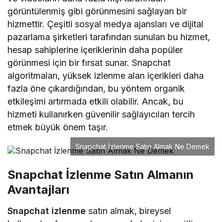
görüntülenmiş gibi görünmesini sağlayan bir
hizmettir. Çeşitli sosyal medya ajansları ve dijital
pazarlama şirketleri tarafından sunulan bu hizmet,
hesap sahiplerine içeriklerinin daha popüler
görünmesi için bir fırsat sunar. Snapchat
algoritmaları, yüksek izlenme alan içerikleri daha
fazla öne çıkardığından, bu yöntem organik
etkileşimi artırmada etkili olabilir. Ancak, bu
hizmeti kullanırken güvenilir sağlayıcıları tercih
etmek büyük önem taşır.
Snapchat İzlenme Satın Almak Ne Demek
Snapchat İzlenme Satın Almanın
Avantajları
Snapchat izlenme
satın almak, bireysel