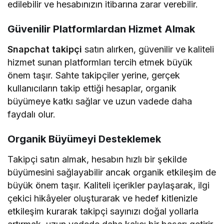
edilebilir ve hesabınızın itibarına zarar verebilir.
Güvenilir Platformlardan Hizmet Almak
Snapchat takipçi
satın alırken, güvenilir ve kaliteli
hizmet sunan platformları tercih etmek büyük
önem taşır. Sahte takipçiler yerine, gerçek
kullanıcıların takip ettiği hesaplar, organik
büyümeye katkı sağlar ve uzun vadede daha
faydalı olur.
Organik Büyümeyi Desteklemek
Takipçi satın almak, hesabın hızlı bir şekilde
büyümesini sağlayabilir ancak organik etkileşim de
büyük önem taşır. Kaliteli içerikler paylaşarak, ilgi
çekici hikâyeler oluşturarak ve hedef kitlenizle
etkileşim kurarak takipçi sayınızı doğal yollarla