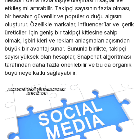
hesabın daha fazla kişiye ulaşmasını sağlar ve
etkileşimi artırabilir. Takipçi sayısının fazla olması,
bir hesabın güvenilir ve popüler olduğu algısını
oluşturur. Özellikle markalar, influencer’lar ve içerik
üreticileri için geniş bir takipçi kitlesine sahip
olmak, işbirlikleri ve reklam anlaşmaları açısından
büyük bir avantaj sunar. Bununla birlikte, takipçi
sayısı yüksek olan hesaplar, Snapchat algoritması
tarafından daha fazla önerilebilir ve bu da organik
büyümeye katkı sağlayabilir.