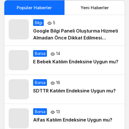
Popüler Haberler
Yeni Haberler
Bilgi
5
Google Bilgi Paneli Oluşturma Hizmeti
Almadan Önce Dikkat Edilmesi
Gerekenler
Borsa
14
E Bebek Katılım Endeksine Uygun mu?
Borsa
16
SDTTR Katılım Endeksine Uygun mu?
Borsa
13
Alfas Katılım Endeksine Uygun mu?