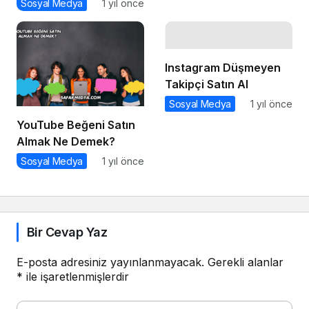
Sosyal Medya
1 yıl önce
Instagram Düşmeyen
Takipçi Satın Al
Sosyal Medya
1 yıl önce
YouTube Beğeni Satın
Almak Ne Demek?
Sosyal Medya
1 yıl önce
Bir Cevap Yaz
E-posta adresiniz yayınlanmayacak.
Gerekli alanlar
*
ile işaretlenmişlerdir