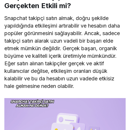
Gerçekten Etkili mi?
Snapchat takipçi satın almak, doğru şekilde
yapıldığında etkileşimi artırabilir ve hesabın daha
popüler görünmesini sağlayabilir. Ancak, sadece
takipçi satın alarak uzun vadeli bir başarı elde
etmek mümkün değildir. Gerçek başarı, organik
büyüme ve kaliteli içerik üretimiyle mümkündür.
Eğer satın alınan takipçiler gerçek ve aktif
kullanıcılar değilse, etkileşim oranları düşük
kalabilir ve bu da hesabın uzun vadede etkisiz
hale gelmesine neden olabilir.