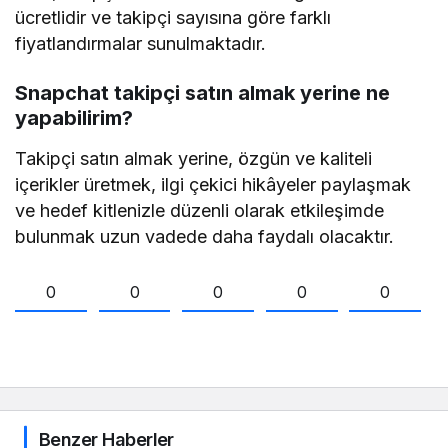
ücretlidir ve takipçi sayısına göre farklı
fiyatlandırmalar sunulmaktadır.
Snapchat takipçi satın almak yerine ne
yapabilirim?
Takipçi satın almak yerine, özgün ve kaliteli
içerikler üretmek, ilgi çekici hikâyeler paylaşmak
ve hedef kitlenizle düzenli olarak etkileşimde
bulunmak uzun vadede daha faydalı olacaktır.
0
0
0
0
0
Benzer Haberler