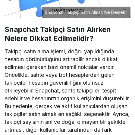
Snapchat Takipçi Satın Almak Ne Demek?
Snapchat Takipçi Satın Alırken
Nelere Dikkat Edilmelidir?
Takipçi satın alma işlemi, doğru yapıldığında
hesabın görünürlüğünü artırabilir ancak dikkat
edilmesi gereken bazı önemli noktalar vardır.
Öncelikle, sahte veya bot hesaplardan gelen
takipçiler hesabın güvenilirliğini olumsuz
etkileyebilir. Snapchat, sahte takipçileri tespit
edebilir ve hesabınızın organik erişimini düşürebilir.
Bu nedenle, gerçek ve aktif kullanıcılardan oluşan
takipçiler satın almak en sağlıklı seçenektir. Ayrıca,
takipçi sayısının ani ve doğal olmayan bir şekilde
artması, diğer kullanıcılar tarafından da fark