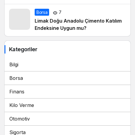
Borsa
7
Limak Doğu Anadolu Çimento Katılım
Endeksine Uygun mu?
Kategoriler
Bilgi
Borsa
Finans
Kilo Verme
Otomotiv
Sigorta