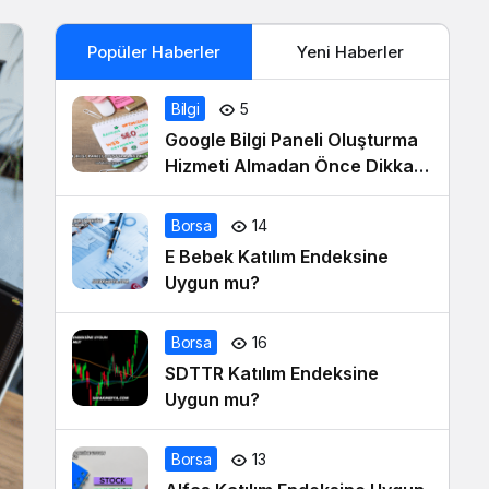
Popüler Haberler
Yeni Haberler
Bilgi
5
Google Bilgi Paneli Oluşturma
Hizmeti Almadan Önce Dikkat
Edilmesi Gerekenler
Borsa
14
E Bebek Katılım Endeksine
Uygun mu?
Borsa
16
SDTTR Katılım Endeksine
Uygun mu?
Borsa
13