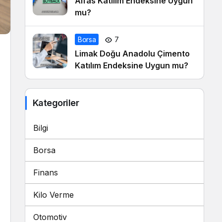
Alfas Katılım Endeksine Uygun
mu?
Borsa
7
Limak Doğu Anadolu Çimento
Katılım Endeksine Uygun mu?
Kategoriler
Bilgi
Borsa
Finans
Kilo Verme
Otomotiv