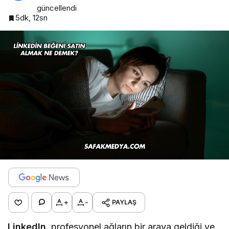
güncellendi
5dk, 12sn
+
-
PAYLAŞ
LinkedIn
, profesyonel ağların bir araya geldiği ve