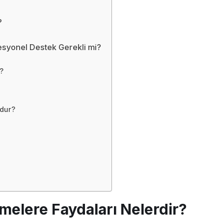
?
esyonel Destek Gerekli mi?
?
?
udur?
tmelere Faydaları Nelerdir?