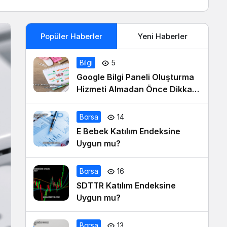
Popüler Haberler
Yeni Haberler
Bilgi
5
Google Bilgi Paneli Oluşturma
Hizmeti Almadan Önce Dikkat
Edilmesi Gerekenler
Borsa
14
E Bebek Katılım Endeksine
Uygun mu?
Borsa
16
SDTTR Katılım Endeksine
Uygun mu?
Borsa
13