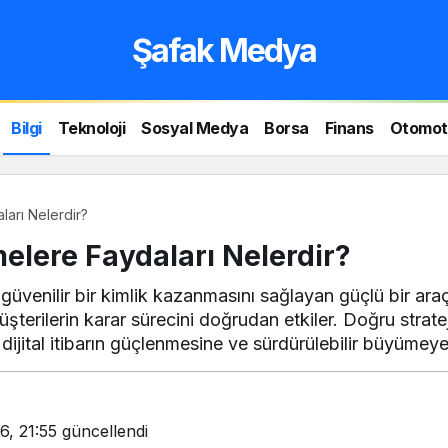
Şafak Medya
Bilgi
Teknoloji
Sosyal Medya
Borsa
Finans
Otomot
ları Nelerdir?
melere Faydaları Nelerdir?
n güvenilir bir kimlik kazanmasını sağlayan güçlü bir ara
terilerin karar sürecini doğrudan etkiler. Doğru stratej
e dijital itibarın güçlenmesine ve sürdürülebilir büyümeye
6, 21:55
güncellendi