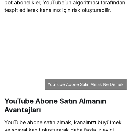
çekmek için etkili bir strateji olabilir.
Daha Hızlı Büyüme
Yeni açılan YouTube kanallarının organik olarak
büyümesi zaman alabilir. Abone satın almak, ilk
aşamada kanalın daha güvenilir görünmesini
sağlayarak izleyicilerin ilgisini çekebilir ve kanalın
büyümesini hızlandırabilir.
Algoritmada Öne Çıkma Şansı
YouTube, popüler ve yüksek etkileşim alan
içerikleri önerilen videolar arasında öne çıkarır.
Yüksek abone sayısına sahip olmak, videolarınızın
daha fazla kişiye ulaşmasını sağlayarak
keşfedilme şansınızı artırabilir.