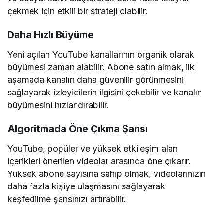
Sosyal Kanıt Oluşturma
İnsanlar, popüler olan içeriklere daha fazla ilgi
gösterir. Yüksek abone sayısına sahip bir kanal,
izleyicilere güven verir ve organik abone kazanma
sürecini hızlandırabilir.
YouTube Abone Satın Alırken Dikkat
Edilmesi Gerekenler
Abone satın alırken bazı önemli noktalara dikkat
etmek, kanalınızın güvenliğini ve uzun vadeli
başarısını korumak açısından önemlidir.
Gerçek ve Aktif Aboneler Tercih Edilmeli
YouTube’un algoritması sahte ve bot aboneleri
tespit edebilir. Bu nedenle, yalnızca gerçek ve