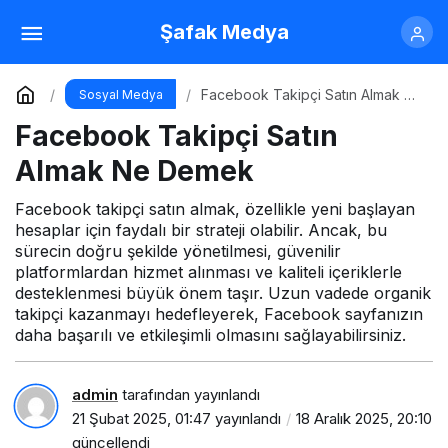
YouTube Abone Satın Almak Ne Demek
Şafak Medya
Yorum Yap
Paylaş
Facebook Takipçi Satın Almak Ne
Sosyal Medya
Demek
Facebook Takipçi Satın
Almak Ne Demek
Facebook takipçi satın almak, özellikle yeni başlayan
hesaplar için faydalı bir strateji olabilir. Ancak, bu
sürecin doğru şekilde yönetilmesi, güvenilir
platformlardan hizmet alınması ve kaliteli içeriklerle
desteklenmesi büyük önem taşır. Uzun vadede organik
takipçi kazanmayı hedefleyerek, Facebook sayfanızın
daha başarılı ve etkileşimli olmasını sağlayabilirsiniz.
admin
tarafından yayınlandı
21 Şubat 2025, 01:47
yayınlandı
18 Aralık 2025, 20:10
güncellendi