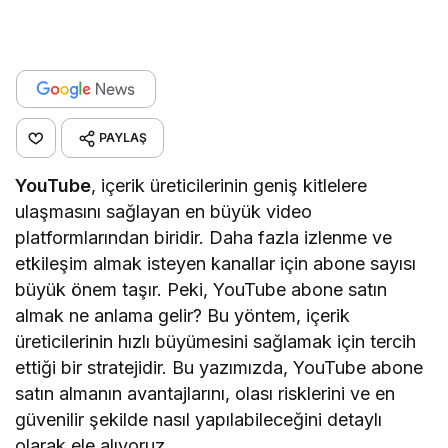
platformlarından biridir. Daha fazla izlenme ve
etkileşim almak isteyen kanallar için abone sayısı
büyük önem taşır. Peki, YouTube abone satın
almak ne anlama gelir? Bu yöntem, içerik
üreticilerinin hızlı büyümesini sağlamak için tercih
ettiği bir stratejidir. Bu yazımızda, YouTube abone
satın almanın avantajlarını, olası risklerini ve en
güvenilir şekilde nasıl yapılabileceğini detaylı
olarak ele alıyoruz.
İçindekiler
YouTube Abone Satın Almak Ne Demek
YouTube Abone Satın Almanın Avantajları
Daha Hızlı Büyüme
Algoritmada Öne Çıkma Şansı
Sosyal Kanıt Oluşturma
YouTube Abone Satın Alırken Dikkat Edilmesi
Gerekenler