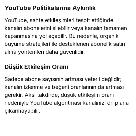
Sıkça Sorulan Sorular
YouTube abone satın alma süreci hakkında merak
edilen bazı soruları aşağıda yanıtladık.
YouTube abone satın almak yasal mı?
YouTube’un hizmet şartları, sahte etkileşimi ve bot
aboneleri yasaklamaktadır. Ancak gerçek ve
organik kullanıcılar tarafından sağlanan aboneler,
platform kurallarına uygun olabilir.
Satın alınan aboneler zamanla silinir mi?
Eğer satın aldığınız aboneler sahte veya bot
hesaplardan oluşuyorsa, YouTube’un algoritması
bunları zamanla silebilir. Bu nedenle, gerçek
abonelik hizmetlerini tercih etmek önemlidir.