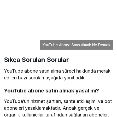
Abone satın almak kanalın keşfet
sayfasına çıkmasını sağlar mı?
Yüksek abone sayısı, YouTube algoritmasının
kanalınızı daha güvenilir olarak değerlendirmesine
yardımcı olabilir. Ancak keşfet sayfasına çıkmak
için sadece abone sayısı değil, içerik kalitesi ve
izlenme süresi gibi faktörler de önemlidir.
YouTube abone satın almak kanalımı
büyütür mü?
Abone satın almak, kanalın başlangıç aşamasında
güvenilir görünmesine yardımcı olabilir. Ancak
uzun vadeli büyüme için organik içerik üretimi,
düzenli paylaşım ve izleyici etkileşimi sağlamak
gereklidir.