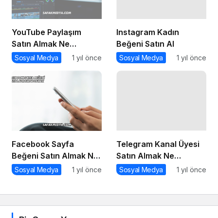
YouTube Paylaşım
Instagram Kadın
Satın Almak Ne
Beğeni Satın Al
Demek?
Sosyal Medya
1 yıl önce
Sosyal Medya
1 yıl önce
Telegram Kanal Üyesi
Satın Almak Ne
Demek?
Sosyal Medya
1 yıl önce
Facebook Sayfa
Beğeni Satın Almak Ne
Demek
Sosyal Medya
1 yıl önce