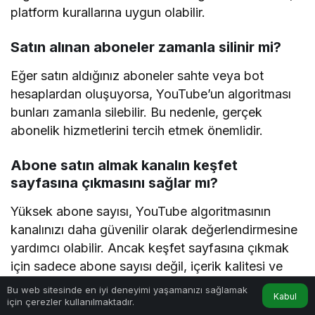
Hangi tür kanallar abone satın almalıdır?
Özellikle yeni açılan kanallar veya belirli bir kitleye
ulaşmak isteyen içerik üreticileri, abone satın
alarak kanalın ilk aşamada büyümesini
hızlandırabilir. Ancak doğal büyüme stratejileriyle
desteklenmelidir.
YouTube algoritması satın alınan aboneleri
algılar mı?
Eğer aboneler sahte veya bot hesaplardan
geliyorsa, YouTube’un gelişmiş algoritmaları bunu
tespit edebilir ve aboneleri silebilir. Gerçek
abonelerden oluşan hizmetler bu riski en aza
indirir.
Bu web sitesinde en iyi deneyimi yaşamanızı sağlamak
Abone satın almak organik izlenme sayısını
Kabul
için çerezler kullanılmaktadır.