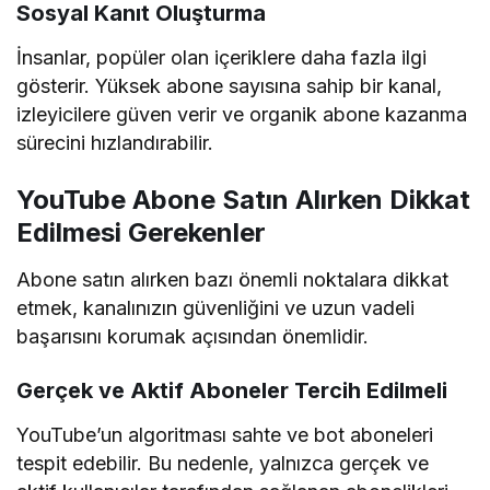
aktif kullanıcılar tarafından sağlanan abonelikleri
tercih etmek gerekir. Aksi takdirde, aboneler
zamanla silinebilir ve kanalınız cezalandırılabilir.
Güvenilir Hizmet Sağlayıcılarını Seçmek
Piyasada birçok abone satışı yapan platform
bulunmaktadır. Ancak, güvenilir olmayan
sitelerden hizmet almak kanalınıza zarar verebilir.
Kullanıcı yorumlarını inceleyerek ve referanslara
göz atarak en iyi hizmet sağlayıcısını seçmek
önemlidir.
YouTube Abone Satın Almanın
Riskleri
YouTube abone satın almanın avantajları olduğu
kadar bazı riskleri de bulunmaktadır.