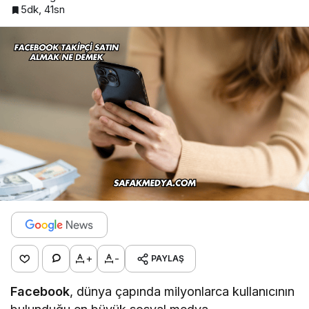
5dk, 41sn
+
-
PAYLAŞ
Facebook
, dünya çapında milyonlarca kullanıcının