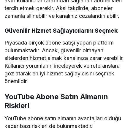
YouTube Politikalarına Aykırılık
YouTube, sahte etkileşimleri tespit ettiğinde
kanalın abonelerini silebilir veya kanalın tamamen
kapanmasına yol açabilir. Bu nedenle, organik
büyüme stratejileri ile desteklenen abonelik satın
alma yöntemleri daha güvenlidir.
Düşük Etkileşim Oranı
Sadece abone sayısının artması yeterli değildir;
kanalın izlenme ve beğeni oranlarının da artması
gerekir. Aksi takdirde, düşük etkileşim oranı
nedeniyle YouTube algoritması kanalınızı ön plana
çıkarmayabilir.
YouTube Abone Satın Almak Ne Demek